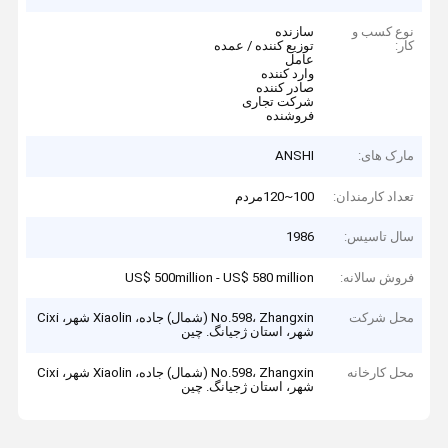
نوع کسب و
سازنده
کار:
توزیع کننده / عمده
عامل
وارد کننده
صادر کننده
شرکت تجاری
فروشنده
مارک های:
ANSHI
تعداد کارمندان:
100~120مردم
سال تاسیس:
1986
فروش سالانه:
US$ 500million - US$ 580 million
محل شرکت
No.598، Zhangxin (شمال) جاده، Xiaolin شهر، Cixi
شهر، استان ژجیانگ. چين
محل کارخانه
No.598، Zhangxin (شمال) جاده، Xiaolin شهر، Cixi
شهر، استان ژجیانگ. چين