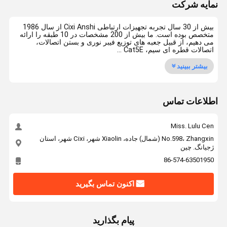
نمایه شرکت
بیش از 30 سال تجربه تجهیزات ارتباطی Cixi Anshi از سال 1986
متخصص بوده است. ما بیش از 200 مشخصات در 10 طبقه را ارائه
می دهیم، از قبیل جعبه های توزیع فیبر نوری و بستن اتصالات،
اتصالات قطره ای سیم، Cat5E ...
بیشتر ببینید
اطلاعات تماس
Miss. Lulu Cen
No.598، Zhangxin (شمال) جاده، Xiaolin شهر، Cixi شهر، استان
ژجیانگ. چين
86-574-63501950
اکنون تماس بگیرید
پیام بگذارید