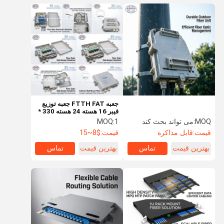
جعبه FTTH FAT جعبه توزیع
فیبر 16 هسته 24 هسته 330 *
225 * 90 وزن سبک / اندازه
MOQ:
می تواند بحث کند
1
MOQ:
کوچک
قیمت:
قابل مذاکره
قیمت:
$8~15
بهترین قیمت
تماس
بهترین قیمت
تماس