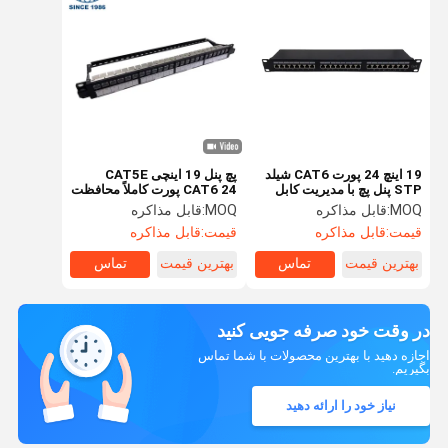
19 اینچ 24 پورت CAT6 شیلد
پچ پنل 19 اینچی CAT5E
STP پنل پچ با مدیریت کابل
CAT6 24 پورت کاملاً محافظت
عقب برای شبکه های یکپارچه
شده مجهز به ماژول های
MOQ:
قابل مذاکره
MOQ:
قابل مذاکره
محافظ مستقیم RJ45
قیمت:
قابل مذاکره
قیمت:
قابل مذاکره
بهترین قیمت
تماس
بهترین قیمت
تماس
در وقت خود صرفه جویی کنید
اجازه دهید با بهترین محصولات با شما تماس
بگیریم.
نیاز خود را ارائه دهید