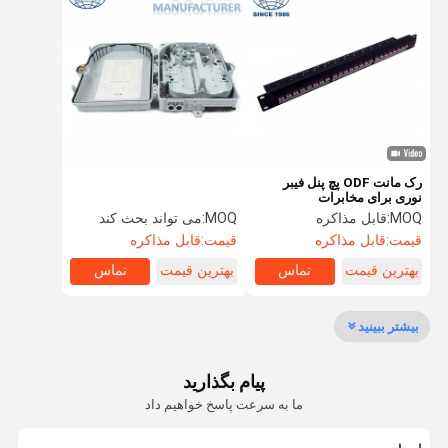
بلوک ترمینال مشترک
پنل رک پنل کوه
Rj45 Keystone Jack
مدیر کابل افقی
رک مانت ODF پچ پنل فیبر
نوری برای مخابرات
فیبر کابل شبکه
MOQ:
قابل مذاکره
MOQ:
می تواند بحث کند
قیمت:
قابل مذاکره
قیمت:
قابل مذاکره
110 ترمینال بلوک
بهترین قیمت
تماس
بهترین قیمت
تماس
قاب توزیع نوری ODF
بیشتر ببینید
فیبر نوری سیم کشی
فیبر نوری اتصال انشعاب
پیام بگذارید
ما به سرعت پاسخ خواهیم داد
بلوک ترمینال IDC