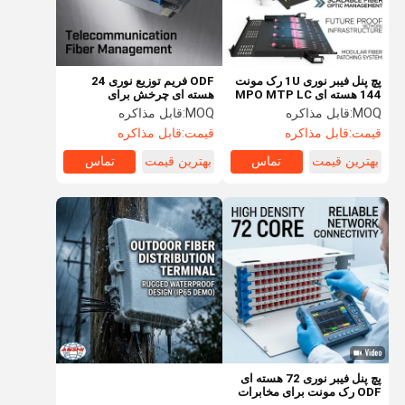
پچ پنل فیبر نوری 1U رک مونت
ODF فریم توزیع نوری 24
144 هسته ای MPO MTP LC
هسته ای چرخش برای
ارتباطات
MOQ:
قابل مذاکره
MOQ:
قابل مذاکره
قیمت:
قابل مذاکره
قیمت:
قابل مذاکره
بهترین قیمت
تماس
بهترین قیمت
تماس
خونه
محصولات
درباره ما
بازدید از
کارخانه
پچ پنل فیبر نوری 72 هسته ای
ODF رک مونت برای مخابرات