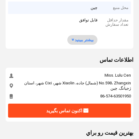
محل منبع
چین
مقدار حداقل
قابل توافق
تعداد سفارش
بیشتر ببینید
اطلاعات تماس
Miss. Lulu Cen
No.598، Zhangxin (شمال) جاده، Xiaolin شهر، Cixi شهر، استان
ژجیانگ. چين
86-574-63501950
اکنون تماس بگیرید
بهترين قيمت رو براي