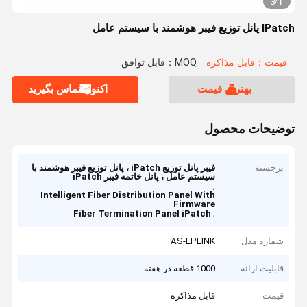
1
3
/
IPatch پانل توزیع فیبر هوشمند با سیستم عامل
قیمت：قابل مذاکره
MOQ：قابل توافق
بهترین قیمت
اکنون تماس بگیرید
توضیحات محصول
برجسته
فیبر پانل توزیع iPatch ، پانل توزیع فیبر هوشمند با
سیستم عامل ، پانل خاتمه فیبر iPatch
,
Intelligent Fiber Distribution Panel With
Firmware
,
Fiber Termination Panel iPatch
شماره مدل
AS-EPLINK
قابلیت ارائه
1000 قطعه در هفته
قیمت
قابل مذاکره