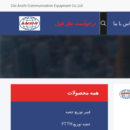
Cixi Anshi Communication Equipment Co.,Ltd
س با ما
درخواست نقل قول
همه محصولات
فیبر توزیع جعبه
جعبه توزیع FTTH