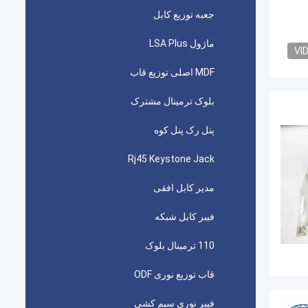
جعبه توزیع کابل
ماژول LSA Plus
VI
MDF اصلی توزیع قاب
بلوک ترمینال مشترک
پنل رک پنل کوه
Rj45 Keystone Jack
مدیر کابل افقی
فیبر کابل شبکه
110 ترمینال بلوک
قاب توزیع نوری ODF
فیبر نوری سیم کشی