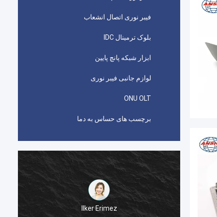
فیبر نوری اتصال انشعاب
بلوک ترمینال IDC
ابزار شبکه پانچ پایین
لوازم جانبی فیبر نوری
ONU OLT
برچسب های حساس به دما
احمد عبدالله
اتصال دهنده های picabond AMP TYCO مورد