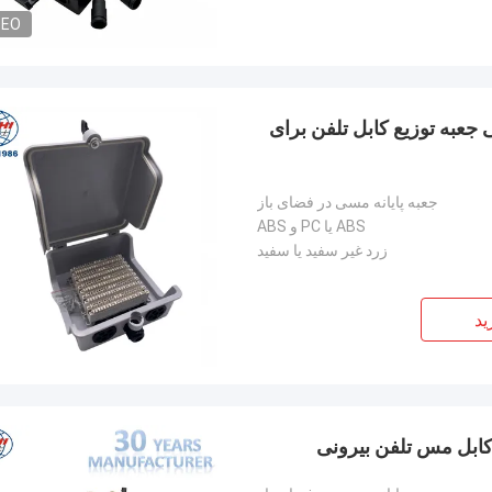
DEO
 جعبه توزیع کابل تلفن برای
جعبه پایانه مسی در فضای باز
ABS یا PC و ABS
زرد غیر سفید یا سفید
ید