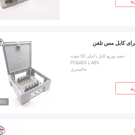
ید
تولید کننده بسیار باتجربه!
جعبه توزیع کابل داخلی 50 جفت
ABS یا PC&ABS
خاکستری
ید
DEO