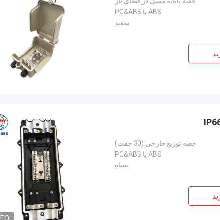
جعبه پایانه مسی در فضای باز
ABS یا PC&ABS
سفید
ید
جعبه توزیع خارجی (30 جفت)
ABS یا PC&ABS
سیاه
ید
DEO