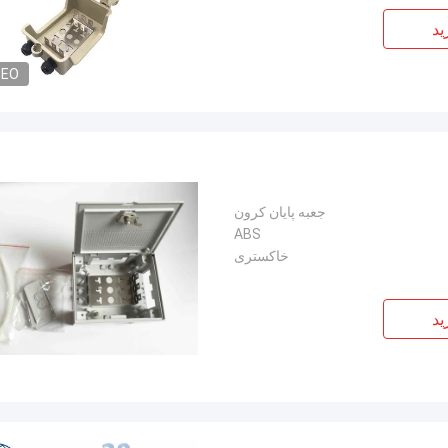
ید
DEO
جعبه پایان کرون
ABS
خاکستری
ید