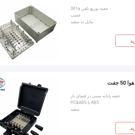
جعبه توزیع تلفن 301a
غضب
مایل به سفید
ید
جعبه پایانه مسی در فضای باز
ABS یا PC&ABS
سفید
ید