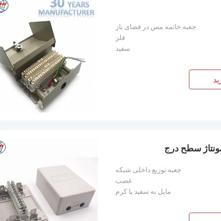
جعبه خاتمه مس در فضای باز
فلز
سفید
ید
جعبه توزیع داخلی شبکه
غضب
مایل به سفید یا کرم
آندریاس ساندویک