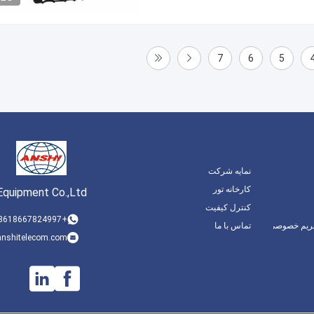
7
6
5
نمایه شرکت
کارخانه تور
Equipment Co.,Ltd
کنترل کیفیت
+8618667824997
ریم خصوصی
تماس با ما
nshitelecom.com