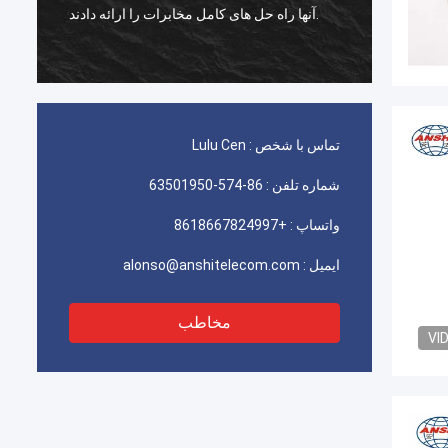
استفاده برای ایران telecom عالی کار می کند،
آنها
مشتری ما با کیفیت بسیار راضی است.
تماس با شخص :
Lulu Cen
شماره تلفن :
86-574-63501950
واتساپ :
+8618667824997
ایمیل :
alonso@anshitelecom.com
مخاطب
VI