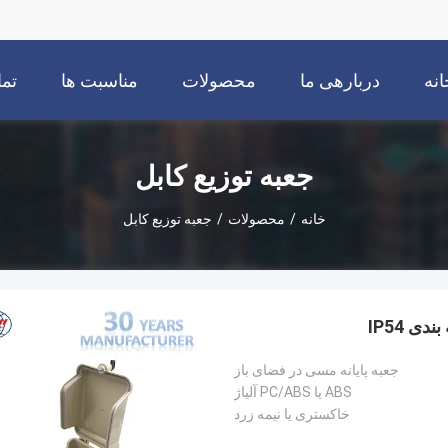
انه
دربارهی ما
محصولات
مناسبت ها
تما
جعبه توزیع کابل
خانه
/
محصولات
/
جعبه توزیع کابل
جعبه پایانه مسی در فضای باز
ABS یا PC/ABS آلیاژ
خاکستری یا نیمه زرد