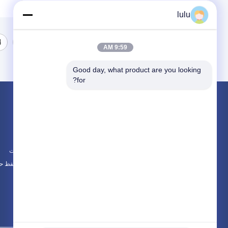
lulu
4
3
2
1
9:59 AM
Good day, what product are you looking 
for?
محصولات
در باره
فیبر توزیع جعبه
اخبار
جعبه توزیع FTTH
موارد
جعبه توزیع کابل
نقشه سایت
همه دسته بندی ها
سیاست حفظ ح