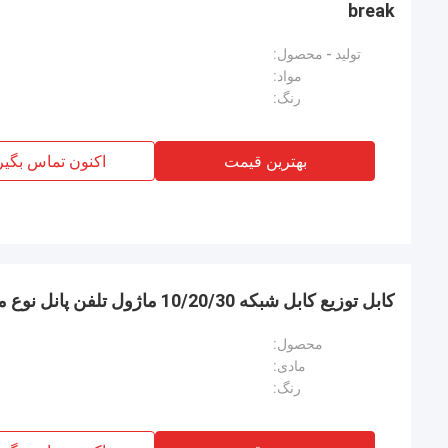
break
تولید - محصول:
مواد:
رنگ:
بهترین قیمت
اکنون تماس بگیر
کابل توزیع کابل شبکه 10/20/30 ماژول تلفن پانل نوع مونتاژ سطح درج
محصول:
مادی:
رنگ: