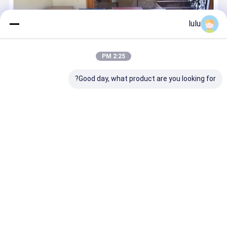
ابزار شبکه پانچ پایین
lulu
لوازم جانبی فیبر نوری
ONU OLT
2:25 PM
برچسب های حساس به دما
Good day, what product are you looking for?
بیش از 30 سال تجربه تجهیزات ارتباطی Cixi Anshi از سال 1986 متخصص
بوده است. ما بیش از 200 مشخصات در 10 طبقه را ارائه می دهیم، از قبیل
جعبه های توزیع فیبر نوری و بستن اتصالات، اتصالات قطره ای سیم، Cat5E
و Cat6E پچ کابل، اتصال اینترنت و توزیع جعبه ها. ح...
بیشتر بدانید
الان تماس بگیر
مخاطب
خانه
دربارهی ما
تماس با ما
Desktop Site
نقشه سایت
سیاست حفظ حریم خصوصی