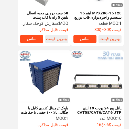
MPX286-16 120 اهم 16
50 جعبه درونی جعبه اتصال
سیستم واحد دیواری قاب توزیع
تلفن 5 راه با قاب پشت
دیجیتال قاب آبی و سفید
برگشت
1 قطعه
MOQ:
MOQ:
سفارش کوچک سفارش، بدون MOQ
قیمت:
$30~$80
قیمت:
قابل مذاکره
بهترین قیمت
تماس
بهترین قیمت
تماس
پانل پیچ 24 پورت 19 اینچ
بلوک ترمینال کناری کابل با
CAT5E/CAT6/CAT6 UTP
چگالی بالا ۱۰۰ جفتی با حفاظت
پانل پیچ
ولتاژ و جریان برای قاب توزیع
10 عدد
MOQ:
1
MOQ:
اصلی MDF
قیمت:
$6~$16
قیمت:
قابل مذاکره