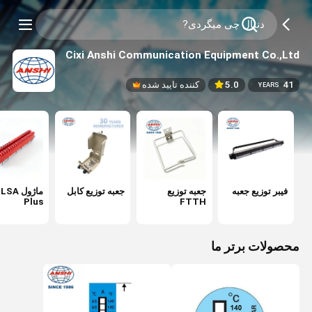
Cixi Anshi Communication Equipment Co.,Ltd
41
5.0
کننده تایید شده
YEARS
فیبر توزیع جعبه
جعبه توزیع
جعبه توزیع کابل
ماژول LSA
Plus
FTTH
محصولات برتر ما