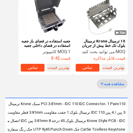
کنترل کیفیت
با ما تماس
اخبار
موارد
بگیرید
10 ترمینال Krone ترمینال
جعبه استفاده در فضای باز جعبه
بلوک تک خط بیش از جریان
استفاده در فضای داخلی جعبه
محافظ ولتاژ واحد
توزیع کابل تلفن برای 50 جفت
MOQ:
می توانید بحث کنید
1 کامپیوتر
MOQ:
LSA
قیمت:
قابل مذاکره
قیمت:
$4-8
درخواست نقل
قول
بهترین قیمت
تماس
بهترین قیمت
تماس
فیبر توزیع جعبه
مشاهده همه
جعبه توزیع FTTH
PCI 3.81mm - IDC 110 IDC Connector، 1 Pairs110 سبک Krone ترمینال بلوک
جعبه توزیع کابل
3 پین / 4 پین 110 IDC ترمینال بلوک 1 جفت مقاومت 3.81mm قطر مقاومت در برابر عایق
ماژول LSA Plus
Krone Style PCB - IDC ترمینال بلوک 45 درجه 3.81mm 8 پین IDC اتصال ماژول
Cat5e Toolless Keystone جک UTP Rj45 Punch Down جک رنگ سفارشی
MDF اصلی توزیع قاب