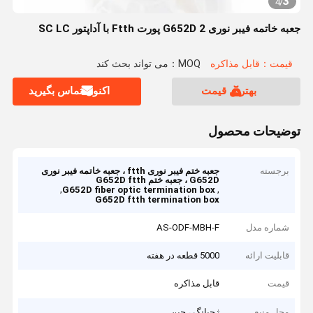
3
4
/
جعبه خاتمه فیبر نوری G652D 2 پورت Ftth با آداپتور SC LC
قیمت：قابل مذاکره
MOQ：می تواند بحث کند
بهترین قیمت
اکنون تماس بگیرید
توضیحات محصول
برجسته
جعبه ختم فیبر نوری ftth ، جعبه خاتمه فیبر نوری
G652D ، جعبه ختم G652D ftth
,
,
G652D fiber optic termination box
G652D ftth termination box
شماره مدل
AS-ODF-MBH-F
قابلیت ارائه
5000 قطعه در هفته
قیمت
قابل مذاکره
محل منبع
ژجیانگ ، چین