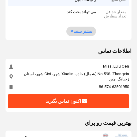
مقدار حداقل
می تواند بحث کند
تعداد سفارش
بیشتر ببینید
اطلاعات تماس
Miss. Lulu Cen
No.598، Zhangxin (شمال) جاده، Xiaolin شهر، Cixi شهر، استان
ژجیانگ. چين
86-574-63501950
اکنون تماس بگیرید
بهترين قيمت رو براي