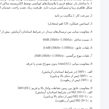
1، با ساختار باز، سطح فریم با پلاستیک‌های اپوکسی توسط الکتریسیته ساکن 
شکل ظاهری زیبا و سیم‌کشی مرتب دارد، ظرفیت زیاد، نصب راحت، چیدمان انعط
2، سرعت کار: 2 مگابیت بر ثانیه
3، امپدانس عملکرد: 120 اهم (متعادل)
4، مقاومت میانی بین ترمینال‌های نی‌دار: در شرایط استاندارد آزمایش، بیش از 7 میلی‌اهم بین نی میانی نباشد؛
5، نسبت تداخل: ≥60dB (50kHz~3.1MHz)
6، تلفات عایق: ≤0.4dB (50kHz~3.1MHz);
7، تلفات موج برگشتی: ≥18dB (50kHz~3.1MHz);
8، مقاومت میانی: (AC)/1min بدون سوراخ شدن یا جرقه.
الف. ≥500V (در شرایط استاندارد آزمایش);
ب. ≥500V (پس از دمای بالا و پایین);
ج. ≥250V (پس از رطوبت);
9، مقاومت عایق بین زمین حفاظت ولتاژ بالا و فریم: (500V(DC
الف. ≥1×103 MΩ (در شرایط استاندارد آزمایش);
ب. ≥1×102 MΩ (پس از دمای بالا و پایین);
ج. ≥1×20 MΩ (پس از رطوبت);
10، نیروی بیرون کشیدن: