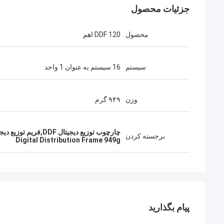
جزئیات محصول
محصول
DDF 120 اهم
سیستم
16 سیستم به عنوان 1 واحد
وزن
۹۴۹ گرم
چارچوب توزیع دیجیتال DDF,فریم توزیع دیجیتال 120 اوم,قاب توزیع دیجیتال 949g
برجسته کردن
Digital Distribution Frame 949g
پیام بگذارید