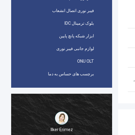
فیبر نوری اتصال انشعاب
بلوک ترمینال IDC
ابزار شبکه پانچ پایین
لوازم جانبی فیبر نوری
ONU OLT
برچسب های حساس به دما
,
احمد عبدالله
اتصال دهنده های picabond AMP TYCO مورد