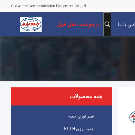
Cixi Anshi Communication Equipment Co.,Ltd
س با ما
درخواست نقل قول
همه محصولات
فیبر توزیع جعبه
جعبه توزیع FTTH