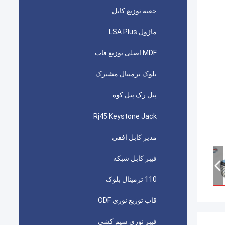
جعبه توزیع کابل
ماژول LSA Plus
MDF اصلی توزیع قاب
بلوک ترمینال مشترک
پنل رک پنل کوه
Rj45 Keystone Jack
مدیر کابل افقی
فیبر کابل شبکه
110 ترمینال بلوک
قاب توزیع نوری ODF
فیبر نوری سیم کشی