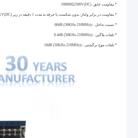
* مقاومت عایق: 1000MΩ/500V(DC)
* مقاومت در برابر ولتاژ: بدون شکست یا جرقه به مدت 1 دقیقه در زیر 1KV(DC)
* نسبت تداخل: ≥60dB (50KHz-210MHz)
* تلفات پلاگین: ≤0.4dB (50KHz-210MHz)
* تلفات موج برگشتی: ≥18dB (50KHz-210MHz)