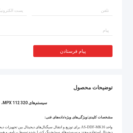
پیام فرستادن
توضیحات محصول
سیستم‌های MPX 112 320، سیستم‌های 640، فریم توزیع دیجیتال 120 اهم
مشخصات کلیدی/ویژگی‌های ویژه/داده‌های فنی:
واحد AS-DDF-MK16 برای توزیع و انتقال سیگنال‌های دیجیتال بین ت
دیجیتال استفاده مجدد و سیستم‌های سوئیچینگ کنترل‌شده توسط برنامه، و همچن