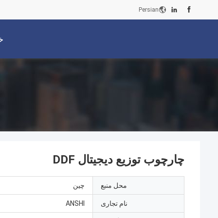
Persian
خ
چارچوب توزیع دیجیتال DDF
محل منبع
چين
نام تجاری
ANSHI