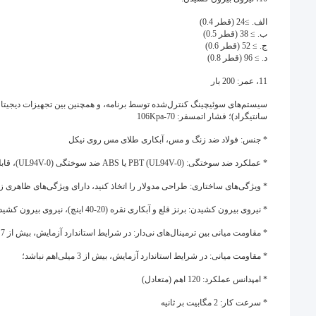
الف. ≥24 (قطر 0.4)
ب. ≥ 38 (قطر 0.5)
ج. ≥ 52 (قطر 0.6)
د. ≥ 96 (قطر 0.8)
11، عمر: 200 بار
سانتیگراد)؛ فشار اتمسفر: 70-106Kpa
* جنس: فولاد ضد زنگ و مس، آبکاری طلای مس روی نیکل
* عملکرد ضد سوختگی: PBT (UL94V-0) یا ABS ضد سوختگی (UL94V-0)، قابلیت اشتعال به استاندارد GB/T 5169.7-1985 رسیده است؛
* ویژگی‌های ساختاری: طراحی مدولار را اتخاذ کنید، دارای ویژگی‌های ظاهری زیب
* نیروی بیرون کشیدن: برنز قلع و آبکاری نقره (20-40 اینچ)، نیروی بیرون کشیدن کمتر از 25N،
* مقاومت میانی بین ترمینال‌های نی‌دار: در شرایط استاندارد آزمایش، بیش از 7 میلی‌اهم بین نی میانی نباشد؛
* مقاومت میانی: در شرایط استاندارد آزمایش، بیش از 3 میلی‌اهم نباشد؛
* امپدانس عملکرد: 120 اهم (متعادل)
* سرعت کار: 2 مگابیت بر ثانیه