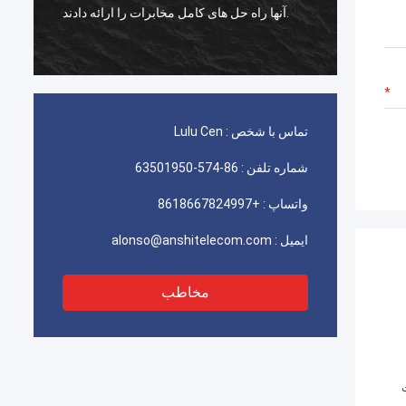
استفاده برای ایران telecom عالی کار می کند،
مشتری ما با کیفیت بسیار راضی است.
تماس با شخص :
Lulu Cen
شماره تلفن :
86-574-63501950
واتساپ :
+8618667824997
ایمیل :
alonso@anshitelecom.com
مخاطب
ت