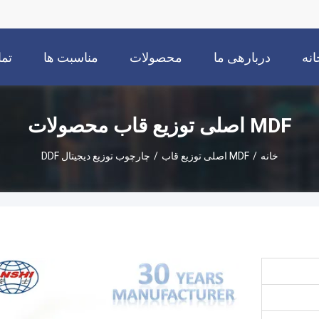
انه
دربارهی ما
محصولات
مناسبت ها
تما
MDF اصلی توزیع قاب محصولات
خانه
/
MDF اصلی توزیع قاب
/
چارچوب توزیع دیجیتال DDF