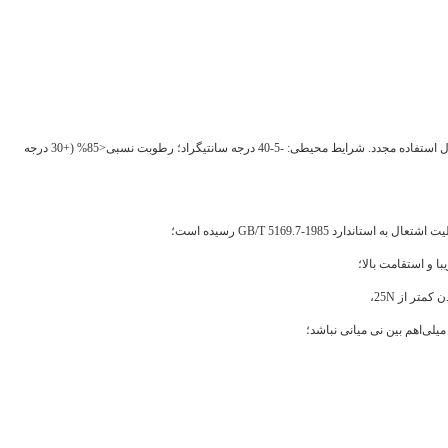
سیستم‌های سوئیچینگ کنترل‌شده توسط برنامه، و همچنین بین تجهیزات دیجیتال استفاده مجدد. شرایط محیطی: -5-40 درجه سانتیگراد؛ رطوبت نسبی<85% (+30 درجه
ا و استقامت بالا؛