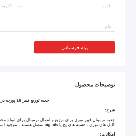
پیام فرستادن
توضیحات محصول
جعبه توزیع فیبر 16 پورت در فضای باز قاب توزیع نوری در فضای باز سیاه
شرح:
جعبه ترمینال فیبر نوری برای توزیع و اتصال ترمینال برای انواع م
کابل های نوری ، هسته های پچ یا pigtails متصل هستند ، موجود است.
امکانات: