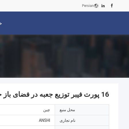
Persian
خ
16 پورت فیبر توزیع جعبه در فضای باز جعبه توزیع نوری
محل منبع
چين
نام تجاری
ANSHI