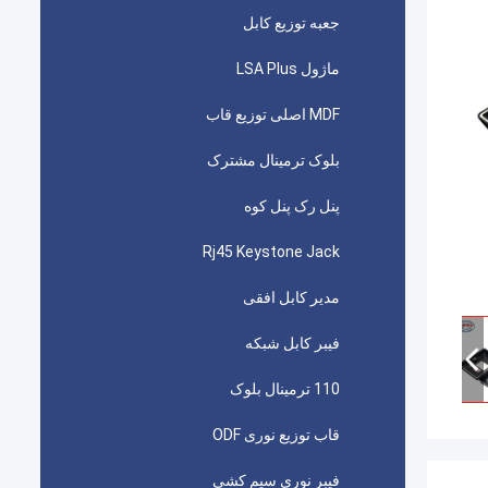
جعبه توزیع کابل
ماژول LSA Plus
MDF اصلی توزیع قاب
بلوک ترمینال مشترک
پنل رک پنل کوه
Rj45 Keystone Jack
مدیر کابل افقی
فیبر کابل شبکه
110 ترمینال بلوک
قاب توزیع نوری ODF
فیبر نوری سیم کشی