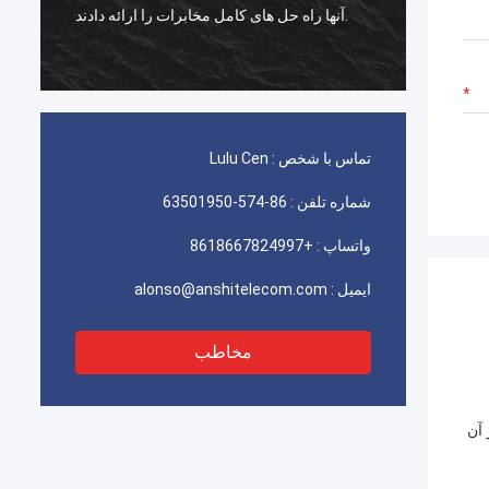
استفاده برای ایران telecom عالی کار می کند،
آنها راه حل های کامل مخابرات را ارائه دادند.
مشتری ما با کیفیت بسیار راضی است.
تماس با شخص :
Lulu Cen
شماره تلفن :
86-574-63501950
واتساپ :
+8618667824997
ایمیل :
alonso@anshitelecom.com
مخاطب
 آن