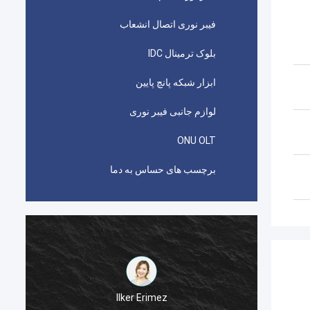
فیبر نوری اتصال انشعاب
بلوک ترمینال IDC
ابزار شبکه پانچ پایین
لوازم جانبی فیبر نوری
ONU OLT
برچسب های حساس به دما
احمد عبدالله
اتصال دهنده های picabond AMP TYCO مورد