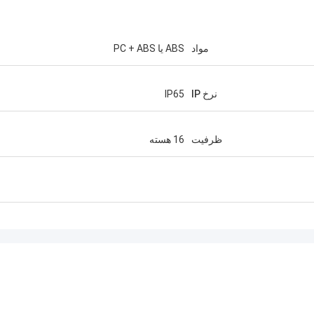
مواد
ABS یا PC + ABS
نرخ IP
IP65
ظرفیت
16 هسته
آندریاس ساندویک