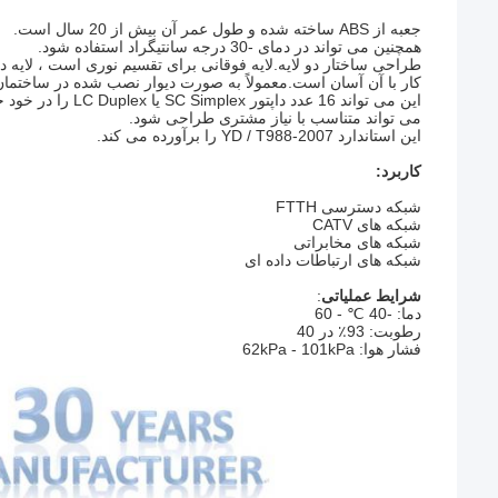
جعبه از ABS ساخته شده و طول عمر آن بیش از 20 سال است.
همچنین می تواند در دمای -30 درجه سانتیگراد استفاده شود.
طراحی ساختار دو لایه.لایه فوقانی برای تقسیم نوری است ، لایه د
کار با آن آسان است.معمولاً به صورت دیوار نصب شده در ساختما
این می تواند 16 عدد داپتور SC Simplex یا LC Duplex را در خود جای دهد.
می تواند متناسب با نیاز مشتری طراحی شود.
این استاندارد YD / T988-2007 را برآورده می کند.
کاربرد:
شبکه دسترسی FTTH
شبکه های CATV
شبکه های مخابراتی
شبکه های ارتباطات داده ای
شرایط عملیاتی
:
دما: -40 ℃ - 60
رطوبت: 93٪ در 40
فشار هوا: 62kPa - 101kPa