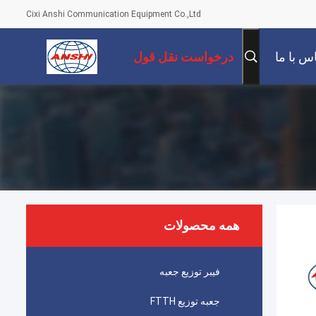
Cixi Anshi Communication Equipment Co.,Ltd
س با ما
درخواست نقل قول
همه محصولات
فیبر توزیع جعبه
جعبه توزیع FTTH