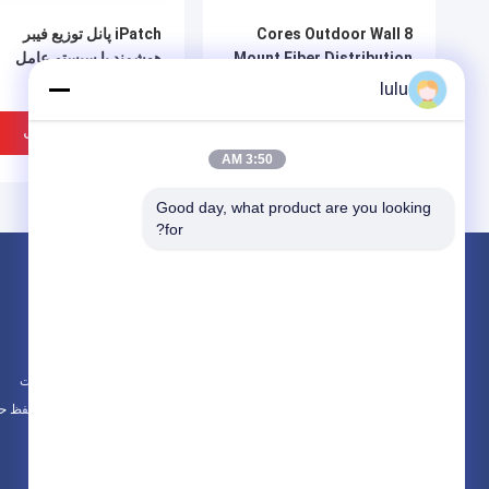
8 Cores Outdoor Wall
iPatch پانل توزیع فیبر
Mount Fiber Distribution
هوشمند با سیستم عامل
Box ftth distribution
lulu
terminal box
بهترین قیمت
بهترین قیمت
3:50 AM
Good day, what product are you looking 
for?
محصولات
در باره
فیبر توزیع جعبه
اخبار
جعبه توزیع FTTH
موارد
جعبه توزیع کابل
نقشه سایت
همه دسته بندی ها
سیاست حفظ ح
ODF فریم توزیع نوری 24
پچ پنل فیبر نوری 1U رک
هسته ای چرخش برای
مونت 144 هسته ای MPO
ارتباطات
MTP LC