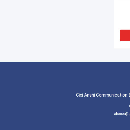
Cixi Anshi Communication 
alonso@a
عبه توزیع
فیبر 16 هسته 24 هسته 330 *
دازه