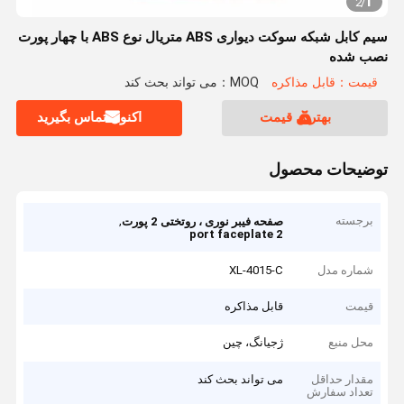
1
2
/
سیم کابل شبکه سوکت دیواری ABS متریال نوع ABS با چهار پورت
نصب شده
قیمت：قابل مذاکره
MOQ：می تواند بحث کند
بهترین قیمت
اکنون تماس بگیرید
توضیحات محصول
برجسته
,
صفحه فیبر نوری ، روتختی 2 پورت
2 port faceplate
شماره مدل
XL-4015-C
قیمت
قابل مذاکره
محل منبع
ژجیانگ، چین
مقدار حداقل
می تواند بحث کند
تعداد سفارش