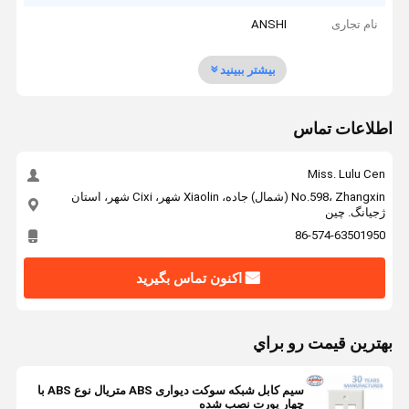
نام تجاری
ANSHI
بیشتر ببینید
اطلاعات تماس
Miss. Lulu Cen
No.598، Zhangxin (شمال) جاده، Xiaolin شهر، Cixi شهر، استان
ژجیانگ. چين
86-574-63501950
اکنون تماس بگیرید
بهترين قيمت رو براي
سیم کابل شبکه سوکت دیواری ABS متریال نوع ABS با
چهار پورت نصب شده