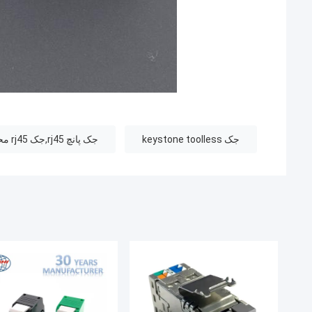
جک keystone toolless
جک پانچ rj45,جک rj45 محافظ