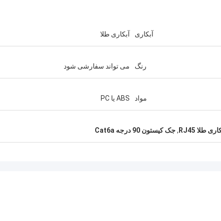
آبکاری
آبکاری طلا
رنگ
می تواند سفارشی شود
مواد
ABS یا PC
 طلا RJ45
,
جک کیستون 90 درجه Cat6a
آندریاس ساندویک