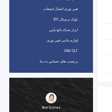
فیبر نوری اتصال انشعاب
بلوک ترمینال IDC
ابزار شبکه پانچ پایین
لوازم جانبی فیبر نوری
ONU OLT
برچسب های حساس به دما
احمد عبدالله
اتصال دهنده های picabond AMP TYCO مورد