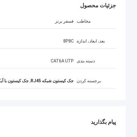
جزئیات محصول
مخاطب
فسفر برنز
بعد، ابعاد، اندازه
8P8C
دسته بندی
CAT6A UTP
برجسته کردن
جک کیستون شبکه RJ45
,
جک کیستون با آبکاری
پیام بگذارید