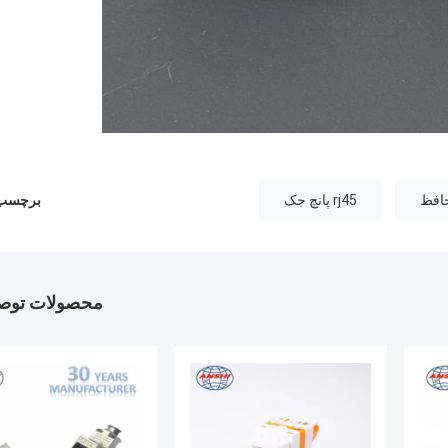
rj45 پانچ جک
برچسب 
محصولات توصی