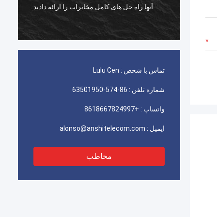
استفاده برای ایران telecom عالی کار می کند،
مشتری ما با کیفیت بسیار راضی است.
تماس با شخص :
Lulu Cen
شماره تلفن :
86-574-63501950
واتساپ :
+8618667824997
ایمیل :
alonso@anshitelecom.com
مخاطب