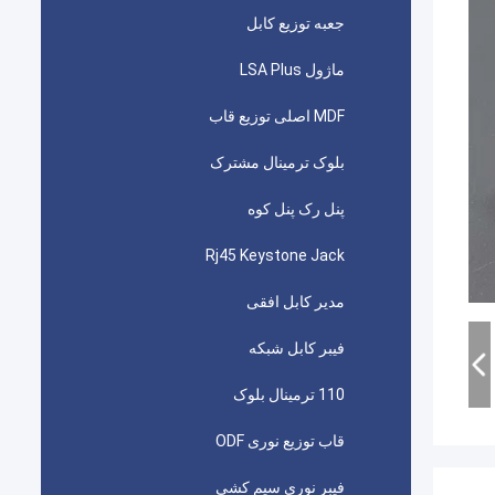
جعبه توزیع کابل
ماژول LSA Plus
MDF اصلی توزیع قاب
بلوک ترمینال مشترک
پنل رک پنل کوه
Rj45 Keystone Jack
مدیر کابل افقی
فیبر کابل شبکه
110 ترمینال بلوک
قاب توزیع نوری ODF
فیبر نوری سیم کشی