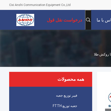
Cixi Anshi Communication Equipment Co.,Ltd
س با ما
درخواست نقل قول
همه محصولات
فیبر توزیع جعبه
جعبه توزیع FTTH