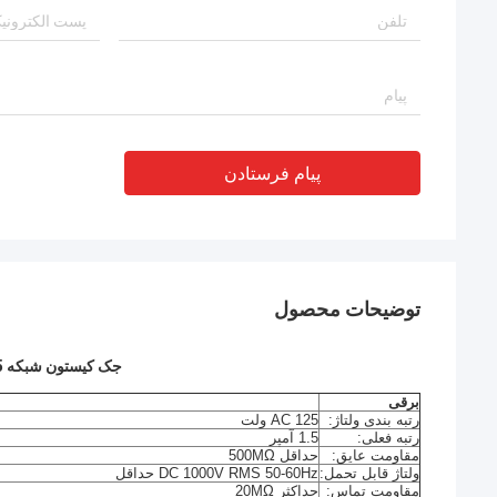
پیام فرستادن
توضیحات محصول
جک کیستون شبکه RJ45 جک 90 درجه CAT6A کیستون
برقی
رتبه بندی ولتاژ:
AC 125 ولت
رتبه فعلی:
1.5 آمپر
مقاومت عایق:
حداقل 500MΩ
ولتاژ قابل تحمل:
DC 1000V RMS 50-60Hz حداقل
مقاومت تماس:
حداکثر 20MΩ