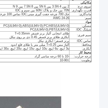
مکانیکی
نیروی درج:
2 پین 3.5N 4 پین 5N 6 پین 7.5N 8 پین 9 N
قدرت نگهداری:
70N بین جک و پلاگ؛ 60N بین سیم و IDC
ماندگاری:
جک 700 چرخه جفت گیری مینی;IDC تماس 100 چرخه استریپر مینی
سیم:
AWG 24-26
مواد
مسکن:
PC(UL94V-0);ABS(UL94V-0);PC/ABS(UL94V-0)
شیلنگ IDC:
PC(UL94V-0);PBT(UL94V-0)
طلای انتخابی آلیاژ برنز فسفر T=0.35mm
سیم فنری:
آبکاری طلای برنز فسفر 0.45 دی بر روی نیکل
تماس IDC:
برنز فسفر؛ آبکاری نیکل
محافظ:
آلیاژ مس T=0.25 میلی متر با طلای قلع اندود
آبکاری:
3u اینچ، 6u اینچ، 10u اینچ، 15u اینچ، 20u اینچ، 30u اینچ، 50u اینچ
محیط کار
درجه حرارت:
-10 تا 60 درجه سانتی گراد
رطوبت:
10-90٪