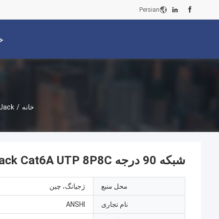
Persian
خ
خانه
/
 Jack
شبکه 90 درجه RJ45 Keystone Jack Cat6A UTP 8P8C با روکش طلا
محل منبع
ژجیانگ، چین
نام تجاری
ANSHI