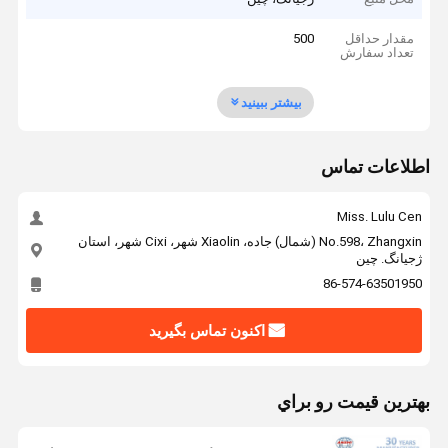
مقدار حداقل
500
تعداد سفارش
بیشتر ببینید
اطلاعات تماس
Miss. Lulu Cen
No.598، Zhangxin (شمال) جاده، Xiaolin شهر، Cixi شهر، استان
ژجیانگ. چين
86-574-63501950
اکنون تماس بگیرید
بهترين قيمت رو براي