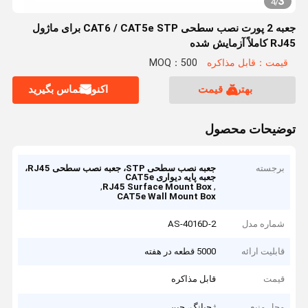
3
4
/
جعبه 2 پورت نصب سطحی CAT6 / CAT5e STP برای ماژول
RJ45 کاملاً آزمایش شده
قیمت：قابل مذاکره
MOQ：500
بهترین قیمت
اکنون تماس بگیرید
توضیحات محصول
برجسته
جعبه نصب سطحی STP، جعبه نصب سطحی RJ45،
جعبه پایه دیواری CAT5e
,
,
RJ45 Surface Mount Box
CAT5e Wall Mount Box
شماره مدل
AS-4016D-2
قابلیت ارائه
5000 قطعه در هفته
قیمت
قابل مذاکره
محل منبع
ژجیانگ، چین