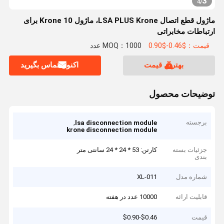
3
4
/
ماژول قطع اتصال LSA PLUS Krone، ماژول Krone 10 برای
ارتباطات مخابراتی
قیمت：$0.46-$0.90
MOQ：1000 عدد
بهترین قیمت
اکنون تماس بگیرید
توضیحات محصول
برجسته
,
lsa disconnection module
krone disconnection module
جزئیات بسته
کارتن: 53 * 24 * 24 سانتی متر
بندی
شماره مدل
XL-011
قابلیت ارائه
10000 عدد در هفته
قیمت
$0.46-$0.90