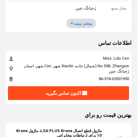
محل منبع
ژجیانگ، چین
بیشتر ببینید
اطلاعات تماس
Miss. Lulu Cen
No.598، Zhangxin (شمال) جاده، Xiaolin شهر، Cixi شهر، استان
ژجیانگ. چين
86-574-63501950
اکنون تماس بگیرید
بهترين قيمت رو براي
ماژول قطع اتصال LSA PLUS Krone، ماژول Krone
10 برای ارتباطات مخابراتی