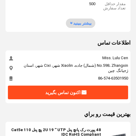
مقدار حداقل
500
تعداد سفارش
بیشتر ببینید
اطلاعات تماس
Miss. Lulu Cen
No.598، Zhangxin (شمال) جاده، Xiaolin شهر، Cixi شهر، استان
ژجیانگ. چين
86-574-63501950
اکنون تماس بگیرید
بهترين قيمت رو براي
48 پورت رک پانچ پنل 2U 19 '' UTP پچ پنل Cat5e 110
IDC RoHS Compliant