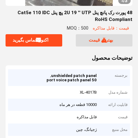
3
4
/
48 پورت رک پانچ پنل 2U 19 '' UTP پچ پنل Cat5e 110 IDC
RoHS Compliant
قیمت：قابل مذاکره
MOQ：500
بهترین قیمت
اکنون تماس بگیرید
توضیحات محصول
برجسته
,
unshielded patch panel
50 port voice patch panel
شماره مدل
XL-4017B
قابلیت ارائه
10000 قطعه در هر ماه
قیمت
قابل مذاکره
محل منبع
ژجیانگ، چین