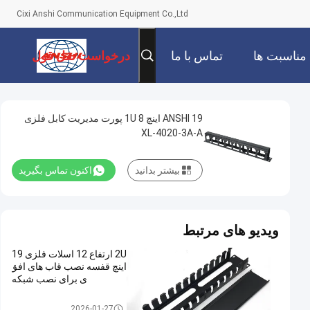
Cixi Anshi Communication Equipment Co.,Ltd
مناسبت ها
تماس با ما
درخواست نقل قول
ANSHI 19 اینچ 1U 8 پورت مدیریت کابل فلزی
XL-4020-3A-A
بیشتر بدانید
اکنون تماس بگیرید
ویدیو های مرتبط
2U ارتفاع 12 اسلات فلزی 19
اینچ قفسه نصب قاب های افق
ی برای نصب شبکه
مدیر کابل افقی
2026-01-27