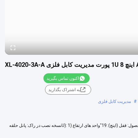
XL-
اکنون تماس بگیرید
به اشتراک بگذارید
#
مدیریت کابل فلزی
ANSHI 19 اینچ 1U 8 پورت مدیریت کابل فلزی XL-4020-3A-A توضیحات محصول: قفل (اینچ): 19"واحد های ارتفاع (U): 1نسخه نصب در راک: پانل حلقه
تر ببینید