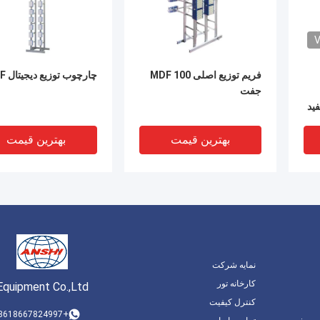
V
فریم توزیع اصلی MDF 100
چارچوب توزیع دیجیتال DDF
جفت
فید
بهترین قیمت
بهترین قیمت
نمایه شرکت
کارخانه تور
Equipment Co.,Ltd
کنترل کیفیت
DEO
V
+8618667824997