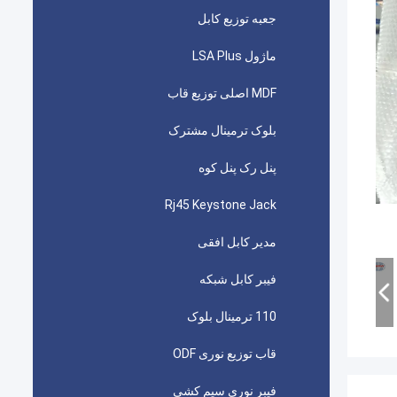
جعبه توزیع کابل
ماژول LSA Plus
MDF اصلی توزیع قاب
بلوک ترمینال مشترک
پنل رک پنل کوه
Rj45 Keystone Jack
مدیر کابل افقی
فیبر کابل شبکه
110 ترمینال بلوک
قاب توزیع نوری ODF
فیبر نوری سیم کشی