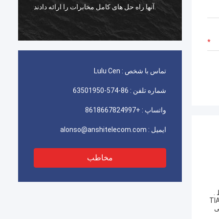
 عالی کار می کند،
آنها راه حل های کامل مخابرات را ارائه دادند.
تماس با شخص :
Lulu Cen
شماره تلفن :
86-574-63501950
واتساپ :
+8618667824997
ایمیل :
alonso@anshitelecom.com
مخاطب
 برای اتصال سیم مسی. مناسب برای نصب نرم افزار به دیوار، چوب، فلز یا قطب، برای ساختمان شبکه است. آن را تحت استاندارد TIA
لی