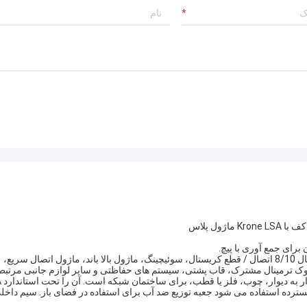
تولید کننده بسیار باتجربه!
استفاده برای ایران telecom
مشتری ما با کیفیت بسیار راضی است.
بلوک توزیع بخشی از سیستم های اتصال است. این شامل ماژول اتصال 8/10 اتصال / قطع کریستال، سوئیچینگ، ماژول بالا باند، ماژول اتصال سریع،
- ظرفیت کوچک
ائه شده است. به طور گسترده استفاده می شود جعبه توزیع ضد آب برای استفاده در فضای باز. سیم داخ