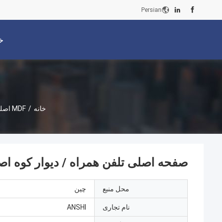
Persian
خ
خانه
/
MDF اصلی توزیع قاب
صفحه اصلی تلفن همراه / دیوار کوه اصلی ص
محل منبع
چين
نام تجاری
ANSHI