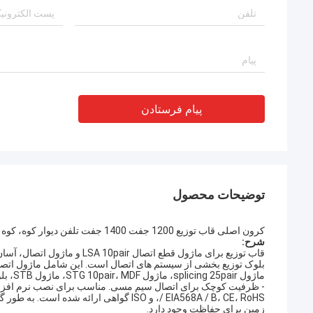
پیام فرستادن
توضیحات محصول
کرون اصلی قاب توزیع 1200 جفت 1400 جفت تلفن دیوار کوه، کوه کف با Krone LSA ماژول پلاس
شرح:
قاب توزیع برای ماژول قطع اتصال LSA 10pair و ماژول اتصال، آسان برای جمع آوری با پیچ.
ماژول splicing 25pair، ماژول STG 10pair، MDF، ماژول STB، بلوک ترمینال مشترک، قاب پشتی، سیستم های حفاظتی و سایر لوازم جانبی مرتبط .
/ EIA568A / B، CE، RoHS، و ISO گواهی ار
زمین برای حفاظت وجود دارد.