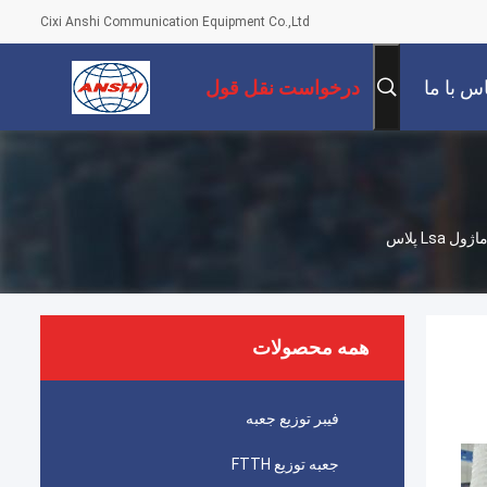
Cixi Anshi Communication Equipment Co.,Ltd
س با ما
درخواست نقل قول
L پلاس
همه محصولات
فیبر توزیع جعبه
جعبه توزیع FTTH