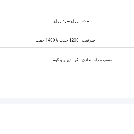
ماده
ورق سرد ورق
ظرفیت
1200 جفت یا 1400 جفت
نصب و راه اندازی
کوه دیوار و کوه
احمد عبدالله
اس ساندویک
اتصال دهنده های  TYCO