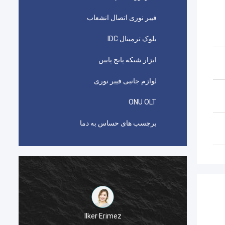
فیبر نوری اتصال انشعاب
بلوک ترمینال IDC
ابزار شبکه پانچ پایین
لوازم جانبی فیبر نوری
ONU OLT
برچسب های حساس به دما
Ilker Erimez
picabond AMP مورد