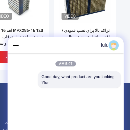
IDEO
VIDEO
تراکم بالا برای نصب عمودی /
MPX286-16 120 اهم 16
افقی ماژول تست ترمینال
سیستم واحد دیواری قاب
سمت سوئیچ JPX202-STO
توزیع دیجیتال قاب آبی و س
lulu
128 جفتی
بهترین قیمت
بهترین قیمت
5:07 AM
Good day, what product are you looking 
for?
محصولات
در باره
فیبر توزیع جعبه
اخبار
جعبه توزیع FTTH
موارد
جعبه توزیع کابل
نقشه سایت
IDEO
VIDEO