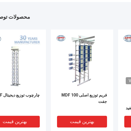
محصولات توصی
V
فریم توزیع اصلی MDF 100
چارچوب توزیع دیجیتال DDF
جفت
فید
بهترین قیمت
بهترین قیمت