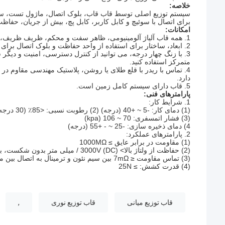
خلاصه:
برای اتصال با سوئیچ و کابل کاربر، کابل پچ، بیش از جریان، حفاظت از ولت
امکانات:
1. همه قاب آلیاژ آلومینیومی، ظاهر سفت و محکم، ظریف ظریف، انواع کابل اتصال با روش های ساخته شده در کارت دسترسی، امن و قابل اعتماد.
2. ابعاد، ساختار برای استفاده از واحد حفاظت و بلوک اتصال برای دیدار با نیازهای جدید، به روز رسانی، اصلاح، نگهداری وجود دارد.
3. با زنگ چهار درجه، می توانید از کنترل دسترسی، امنیت و دیگر
متمرکز استفاده کنید.
4. تماس با ریدر با قلع طلای یا روشن، پلاستیک مهندسی مقاوم در برابر شعله استفاده می شود.
دارد.
5. قاب دارای سیستم کامل زمین است.
پارامترهای فنی:
1. شرایط کار:
(1) دمای کار: -5 ~ +40 (درجه) (2) رطوبت نسبی: <85٪ (30 درجه)
(3) فشار اتمسفری: 70 ~ 106 (kpa)
4) دمای ذخیره سازی: -25 ~ - +55 (درجه)
2. پارامترهای عملکرد:
(1) مقاومت در برابر عایق ≥ 1000MΩ
(2) حفاظت از ولتاژ بالا> 3000V (DC) / میلی متر بدون شکست، بدون قوس.
(3) تماس مقاومت ≤ 7mΩ بین سیم نئون و ترمینال به اتصال بین مقاومت تماس ≤ 3mΩ
(4) قدرت کشش: ≥ 25N
قاب توزیع میانی
قاب توزیع نوری
,