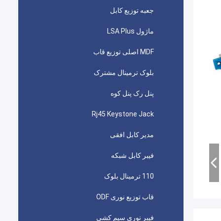
جعبه توزیع کابل
ماژول LSA Plus
MDF اصلی توزیع قاب
بلوک ترمینال مشترک
پنل رک پنل کوه
Rj45 Keystone Jack
مدیر کابل افقی
فیبر کابل شبکه
110 ترمینال بلوک
قاب توزیع نوری ODF
فیبر نوری سیم کشی