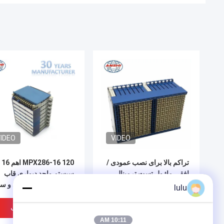
IDEO
VIDEO
تراکم بالا برای نصب عمودی /
MPX286-16 120 اهم 16
افقی ماژول تست ترمینال
سیستم واحد دیواری قاب
سمت سوئیچ JPX202-STO
توزیع دیجیتال قاب آبی و س
lulu
128 جفتی
بهترین قیمت
بهترین قیمت
10:11 AM