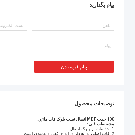
پیام بگذارید
پیام فرستادن
توضیحات محصول
100 جفت MDF اتصال تست بلوک قاب ماژول
مشخصات فنی:
1. حفاظت از بلوک اتصال
2. قاب اصلی توزیع دارای انواع افقی و عمودی است.