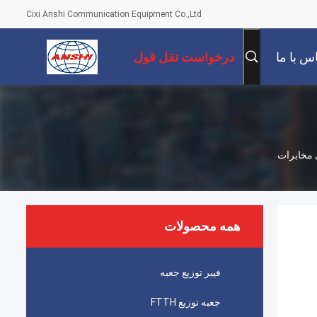
Cixi Anshi Communication Equipment Co.,Ltd
س با ما
درخواست نقل قول
همه محصولات
فیبر توزیع جعبه
جعبه توزیع FTTH