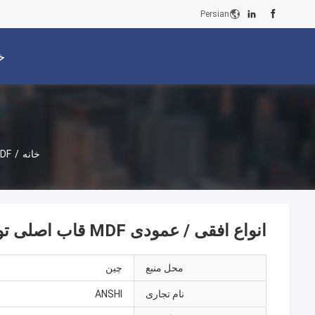
Persian
خ
خانه
/
MDF اصلی ت
انواع افقی / عمودی MDF قاب اصلی توزیع 100 جفت برای مخابرات
محل منبع
چین
نام تجاری
ANSHI