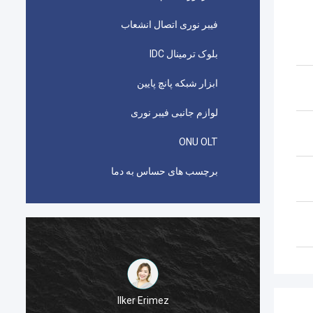
فیبر نوری اتصال انشعاب
بلوک ترمینال IDC
ابزار شبکه پانچ پایین
لوازم جانبی فیبر نوری
ONU OLT
برچسب های حساس به دما
له
Ilker Erimez
اتصال دهنده های picabond AMP TYCO مورد