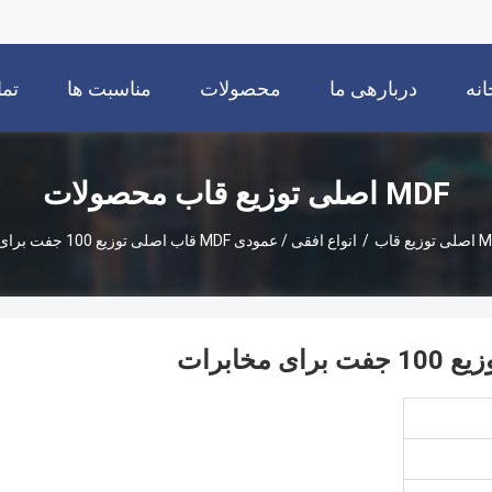
انه
دربارهی ما
محصولات
مناسبت ها
تما
MDF اصلی توزیع قاب محصولات
وزیع قاب
/
انواع افقی / عمودی MDF قاب اصلی توزیع 100 جفت برای مخابرات