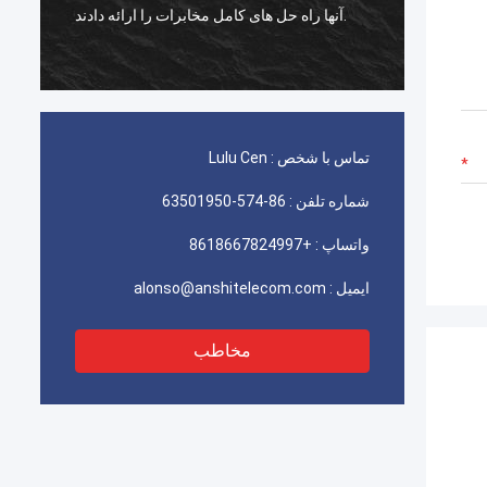
استفاده برای ایران telecom عالی کار می کند،
آنها راه حل های کامل مخابرات را ارائه دادند.
تماس با شخص :
Lulu Cen
شماره تلفن :
86-574-63501950
واتساپ :
+8618667824997
ایمیل :
alonso@anshitelecom.com
مخاطب