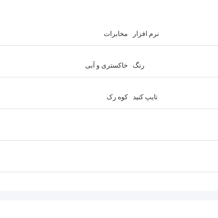
نرم افزار
مخابرات
رنگ
خاکستری و آبی
تایپ کنید
کوه رک
احمد عبدال
آندریاس ساندویک